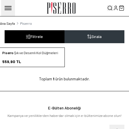
Hesabım
Sep
Ana Sayfa
Piserro
Filtrele
Sırala
Piserro
Şık ve Desenli Kol Düğmeleri
Favorilere Ekle
559,90
TL
Sepete Ekle
Toplam
1
ürün bulunmaktadır.
E-Bülten Aboneliği
Kampanya ve yeniliklerden haberdar olmak için e-bültenimize abone olun!