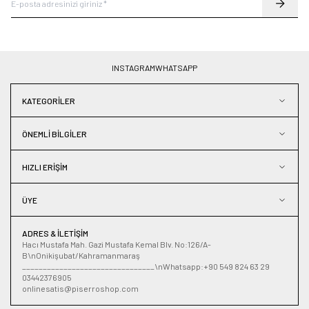
INSTAGRAM
WHATSAPP
KATEGORILER
ÖNEMLI BILGILER
HIZLI ERIŞIM
ÜYE
ADRES & İLETIŞIM
Hacı Mustafa Mah. Gazi Mustafa Kemal Blv. No:126/A-
B\nOnikişubat/Kahramanmaraş
________________________________\nWhatsapp:+90 549 824 63 29
03442376905
onlinesatis@piserroshop.com