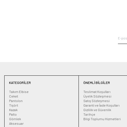
KATEGORILER
ÖNEMLI BILGILER
Takım Elbise
Teslimat Koşulları
Ceket
Üyelik Sözleşmesi
Pantolon
Satış Sözleşmesi
Tişört
Garanti ve İade Koşulları
Kazak
Gizlilik ve Güvenlik
Palto
Tarihçe
Gömlek
Bilgi Toplumu Hizmetleri
Aksesuar