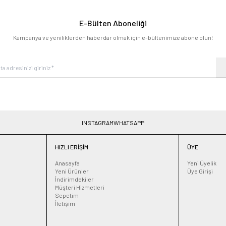
E-Bülten Aboneliği
Kampanya ve yeniliklerden haberdar olmak için e-bültenimize abone olun!
INSTAGRAM
WHATSAPP
HIZLI ERIŞIM
ÜYE
Anasayfa
Yeni Üyelik
Yeni Ürünler
Üye Girişi
İndirimdekiler
Müşteri Hizmetleri
Sepetim
İletişim