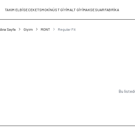
TAKIM ELBİSE
CEKET
SMOKİN
ÜST GİYİM
ALT GİYİM
AKSESUAR
FABRİKA
Ana Sayfa
Giyim
MONT
Regular Fit
Bu listed