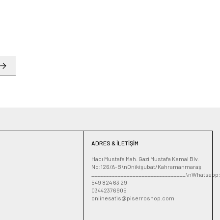
ADRES & İLETIŞIM
Hacı Mustafa Mah. Gazi Mustafa Kemal Blv.
No:126/A-B\nOnikişubat/Kahramanmaraş
________________________________\nWhatsapp
549 824 63 29
03442376905
onlinesatis@piserroshop.com