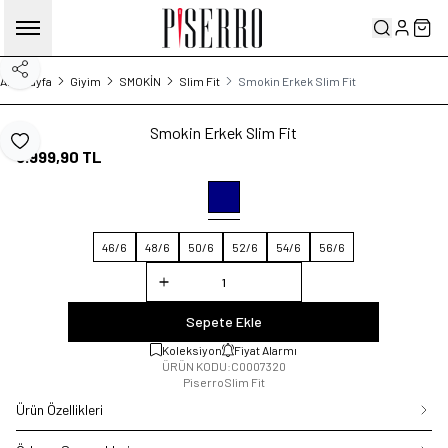
Hesabım
Sep
Paylaş
Ana Sayfa
Giyim
SMOKİN
Slim Fit
Smokin Erkek Slim Fit
Smokin Erkek Slim Fit
Favoriye Ekle
8.999,90
TL
46/6
48/6
50/6
52/6
54/6
56/6
Sepete Ekle
Koleksiyon
Fiyat Alarmı
ÜRÜN KODU:
C0007320
Piserro
Slim Fit
Ürün Özellikleri