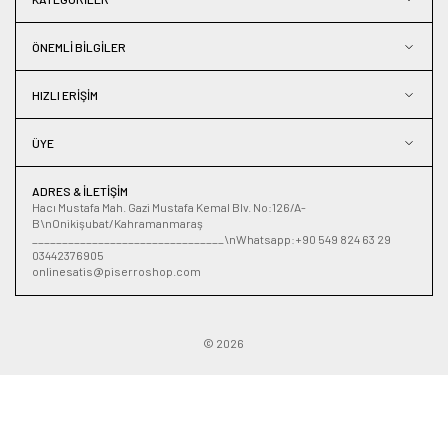
ÖNEMLI BILGILER
HIZLI ERIŞIM
ÜYE
ADRES & İLETIŞIM
Hacı Mustafa Mah. Gazi Mustafa Kemal Blv. No:126/A-
B\nOnikişubat/Kahramanmaraş
________________________________\nWhatsapp:+90 549 824 63 29
03442376905
onlinesatis@piserroshop.com
© 2026