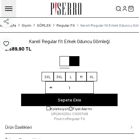
Hesabım
Sep
Paylaş
Ana Sayfa
Giyim
GÖMLEK
Regular Fit
Kareli Regular fit Erkek Oduncu Gö
Kareli Regular fit Erkek Oduncu Gömleği
Favoriye Ekle
2.589,90
TL
2XL
3XL
L
M
XL
Sepete Ekle
Koleksiyon
Fiyat Alarmı
ÜRÜN KODU:
C0007419
Piserro
Regular Fit
Ürün Özellikleri