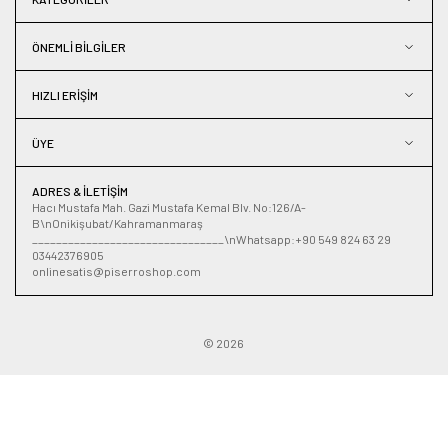
ÖNEMLI BILGILER
HIZLI ERIŞIM
ÜYE
ADRES & İLETIŞIM
Hacı Mustafa Mah. Gazi Mustafa Kemal Blv. No:126/A-
B\nOnikişubat/Kahramanmaraş
________________________________\nWhatsapp:+90 549 824 63 29
03442376905
onlinesatis@piserroshop.com
© 2026