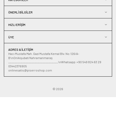
ÖNEMLI BILGILER
HIZLI ERIŞIM
ÜYE
ADRES & İLETIŞIM
Hacı Mustafa Mah. Gazi Mustafa Kemal Blv. No:126/A-
B\nOnikişubat/Kahramanmaraş
________________________________\nWhatsapp:+90 549 824 63 29
03442376905
onlinesatis@piserroshop.com
© 2026