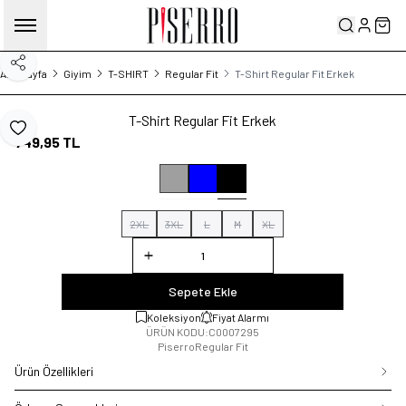
Hesabım
Sep
Paylaş
Ana Sayfa
Giyim
T-SHIRT
Regular Fit
T-Shirt Regular Fit Erkek
T-Shirt Regular Fit Erkek
Favoriye Ekle
749,95
TL
2XL
3XL
L
M
XL
Sepete Ekle
Koleksiyon
Fiyat Alarmı
ÜRÜN KODU:
C0007295
Piserro
Regular Fit
Ürün Özellikleri