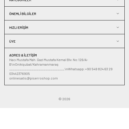
ÖNEMLI BILGILER
HIZLI ERIŞIM
ÜYE
ADRES & İLETIŞIM
Hacı Mustafa Mah. Gazi Mustafa Kemal Blv. No:126/A-
B\nOnikişubat/Kahramanmaraş
________________________________\nWhatsapp:+90 549 824 63 29
03442376905
onlinesatis@piserroshop.com
© 2026