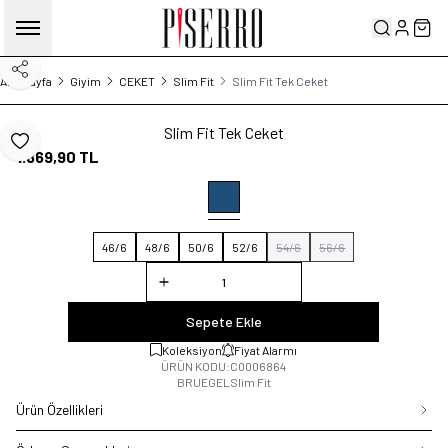
Hesabım
Sep
Paylaş
Ana Sayfa
Giyim
CEKET
Slim Fit
Slim Fit Tek Ceket
Slim Fit Tek Ceket
Favoriye Ekle
1.869,90
TL
46/6
48/6
50/6
52/6
54/6
56/6
Sepete Ekle
Koleksiyon
Fiyat Alarmı
ÜRÜN KODU:
C0006864
BRUEGEL
Slim Fit
Ürün Özellikleri