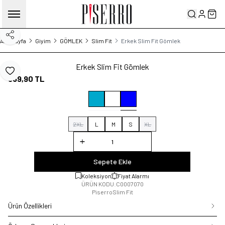
Hesabım
Sep
Paylaş
Ana Sayfa
Giyim
GÖMLEK
Slim Fit
Erkek Slim Fit Gömlek
Erkek Slim Fit Gömlek
Favoriye Ekle
869,90
TL
2XL
L
M
S
XL
Sepete Ekle
Koleksiyon
Fiyat Alarmı
ÜRÜN KODU:
C0007070
Piserro
Slim Fit
Ürün Özellikleri