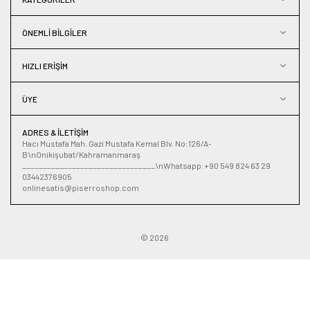
ÖNEMLI BILGILER
HIZLI ERIŞIM
ÜYE
ADRES & İLETIŞIM
Hacı Mustafa Mah. Gazi Mustafa Kemal Blv. No:126/A-
B\nOnikişubat/Kahramanmaraş
________________________________\nWhatsapp:+90 549 824 63 29
03442376905
onlinesatis@piserroshop.com
© 2026