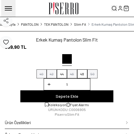
Hesabım
Sep
Paylaş
Ana Sayfa
PANTOLON
TEK PANTOLON
Slim Fit
Erkek Kumaş Pantolon Slim
Erkek Kumaş Pantolon Slim Fit
Favoriye Ekle
999,90
TL
40
42
44
46
48
50
Sepete Ekle
Koleksiyon
Fiyat Alarmı
ÜRÜN KODU:
C0006905
Piserro
Slim Fit
Ürün Özellikleri