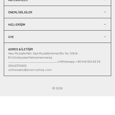
ÖNEMLI BILGILER
HIZLI ERIŞIM
ÜYE
ADRES & İLETIŞIM
Hacı Mustafa Mah. Gazi Mustafa Kemal Blv. No:126/A-
B\nOnikişubat/Kahramanmaraş
________________________________\nWhatsapp:+90 549 824 63 29
03442376905
onlinesatis@piserroshop.com
© 2026